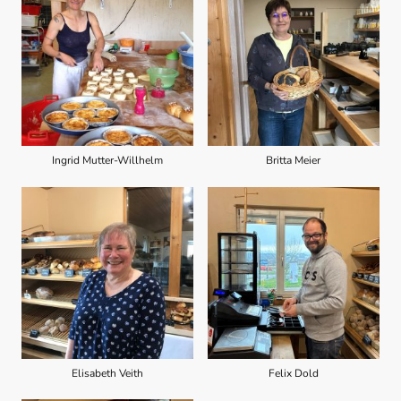
Ingrid Mutter-Willhelm
Britta Meier
Elisabeth Veith
Felix Dold